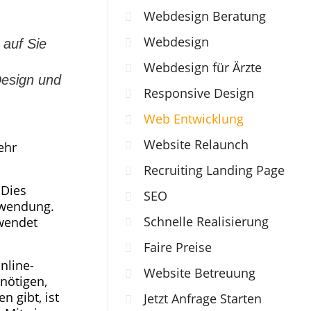
Webdesign Beratung
Webdesign
 auf Sie
Webdesign für Ärzte
Design und
Responsive Design
Web Entwicklung
Website Relaunch
ehr
Recruiting Landing Page
 Dies
SEO
nwendung.
Schnelle Realisierung
wendet
Faire Preise
nline-
Website Betreuung
enötigen,
 gibt, ist
Jetzt Anfrage Starten