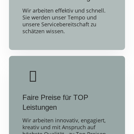
Wir arbeiten effektiv und schnell.
Sie werden unser Tempo und
unsere Servicebereitschaft zu
schätzen wissen.
Faire Preise für TOP
Leistungen
Wir arbeiten innovativ, engagiert,
kreativ und mit Anspruch auf
höchste Qualität - zu Top Preisen