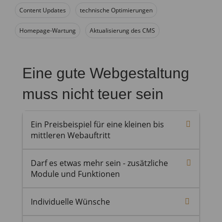
Content Updates
technische Optimierungen
Homepage-Wartung
Aktualisierung des CMS
Eine gute Webgestaltung
muss nicht teuer sein
Ein Preisbeispiel für eine kleinen bis
mittleren Webauftritt
Beispiel:
Darf es etwas mehr sein - zusätzliche
Die Webseite besteht aus den Seiten:
Module und Funktionen
Home, Über uns, Leistungen, Kontakt
Natürlich bieten wir auch
mit Kontaktformular.
Der Aufbau
Individuelle Wünsche
zusätzliche Module wie zum
beinhaltet ein Content Management
Beipiel:
System (Redaxo), das Template
Sie benötigen eine Individuelle