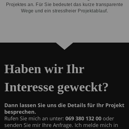
Mangement Sytems an.
Projektes an. Für Sie bedeutet das kurze transparente
der Onpage SEO Optimierung,
Wege und ein stressfreier Projektablauf.
Einfach anfragen ;-)
Content Management System
Seiten Aufbau und einfügen Ihrer
Texte Bilder usw.
Nach Abnahme stellen wir Ihre
Webseite online, melden Sie bei
Haben wir Ihr
Google und Co. an
Interesse geweckt?
Aufwand:
Ca. 15 - 20 Stunden was
einen Nettopreis von um die 990,00
bis 1290,00 € ergibt.
Dann lassen Sie uns die Details für Ihr Projekt
besprechen.
Rufen Sie mich an unter:
069 380 132 00
oder
senden Sie mir Ihre Anfrage. Ich melde mich in