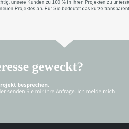
g, Content Management System
chtig, unsere Kunden zu 100 % in ihren Projekten zu unters
euen Projektes an. Für Sie bedeutet das kurze transparent
r Texte Bilder usw.
ebseite online, melden Sie bei Google und Co. an
inen Nettopreis von um die 990,00 bis 1290,00 €
eresse geweckt?
Projekt besprechen.
er senden Sie mir Ihre Anfrage. Ich melde mich