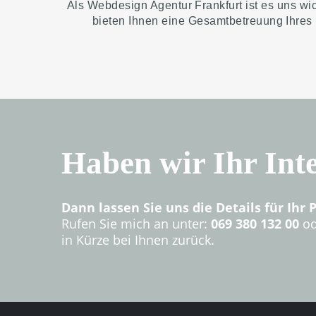
und der Onpage SEO Optimierun
Einfach anfragen ;-)
Als Webdesign Agentur Frankfurt ist es uns wi
bieten Ihnen eine Gesamtbetreuung Ihres n
Seiten Aufbau und einfügen Ihre
Nach Abnahme stellen wir Ihre W
Aufwand:
Ca. 15 - 20 Stunden was e
ergibt.
Haben wir Ihr Int
Dann lassen Sie uns die Details für Ihr 
Rufen Sie mich an unter:
069 380 132 00
od
in Kürze bei Ihnen zurück.