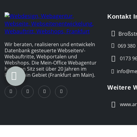
Kontakt 
Broßstr
Wir beraten, realisieren und entwickeln
069 380
Datenbank gesteuerte Webseiten/­
Webauftritte, Webportalen und
0173 96
Webshops. Die Mein-Office Webagentur
hat Ihren Sitz seit über 20 Jahren im
info@mei
Rhein-Main Gebiet (Frankfurt am Main).
Weitere 
www.ar