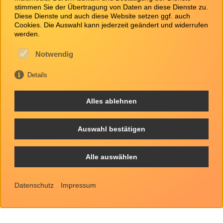
stimmen Sie der Übertragung von Daten an diese Dienste zu.
Diese Dienste und auch diese Website setzen ggf. auch
Cookies. Die Auswahl kann jederzeit geändert und widerrufen
werden.
Notwendig
Details
Alles ablehnen
Auswahl bestätigen
Alle auswählen
Datenschutz
Impressum
Wir beraten, realisieren und entwickeln Datenbank
gesteuerte Webseiten/­Webauftritte, Webportalen und
Webshops. Die Mein-Office Webagentur hat Ihren Sitz