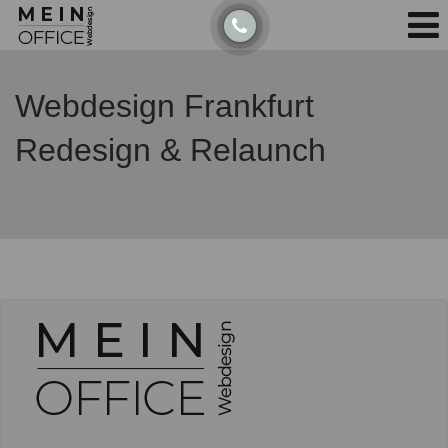
Detected no support for Speech Synthesis
Webdesign Frankfurt
Redesign & Relaunch
Bitte nicht ausfüllen